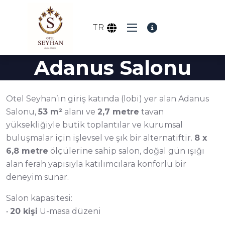
TR
Adanus Salonu
Otel Seyhan’ın giriş katında (lobi) yer alan Adanus
Salonu,
53 m²
alanı ve
2,7 metre
tavan
yüksekliğiyle butik toplantılar ve kurumsal
buluşmalar için işlevsel ve şık bir alternatiftir.
8 x
6,8 metre
ölçülerine sahip salon, doğal gün ışığı
alan ferah yapısıyla katılımcılara konforlu bir
deneyim sunar.
Salon kapasitesi:
•
20 kişi
U-masa düzeni